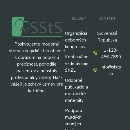
SLUŽBY
KONTAKT
Organizácia
Slovenská
odborných
Republika
Poskytujeme modernú
kongresov
1-123-
stomatologickú starostlivosť
Kontinuálne
456-7890
s dôrazom na odbornú
vzdelávanie
precíznosť, pohodlie
info@slsts
SKZL
pacientov a neustály
.sk
profesionálny rozvoj. Naša
Odborné
vášeň je zdravý úsmev pre
publikácie a
každého.
metodické
materiály
Podpora
mladých
zubných