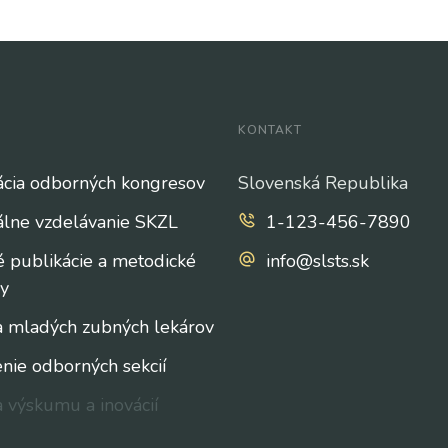
KONTAKT
ácia odborných kongresov
Slovenská Republika
álne vzdelávanie SKZL
1-123-456-7890
 publikácie a metodické
info@slsts.sk
ly
 mladých zubných lekárov
nie odborných sekcií
 výskumu a inovácií